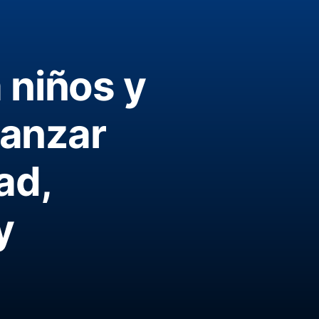
niños y
vanzar
ad,
y