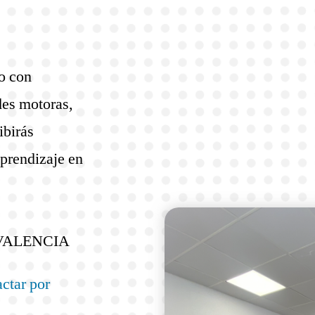
o con
des motoras,
ibirás
aprendizaje en
VALENCIA
ctar por