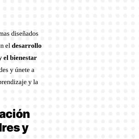
amas diseñados
en el
desarrollo
y el bienestar
des y únete a
rendizaje y la
lación
res y