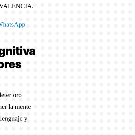
VALENCIA.
 WhatsApp
gnitiva
ores
deterioro
ner la mente
 lenguaje y